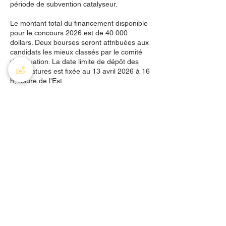
période de subvention catalyseur.
Le montant total du financement disponible
pour le concours 2026 est de 40 000
dollars. Deux bourses seront attribuées aux
candidats les mieux classés par le comité
d'évaluation. La date limite de dépôt des
candidatures est fixée au 13 avril 2026 à 16
h, heure de l'Est.
Le financement est accordé pour un an et
n'est pas renouvelable.
Pour plus d'informations et pour postuler,
consultez la page web de la APC
(en
anglais)
AHTP Canada
408 - 55, rue Water
Bureau
8928
Vancouver, C-B, V6B 1A1