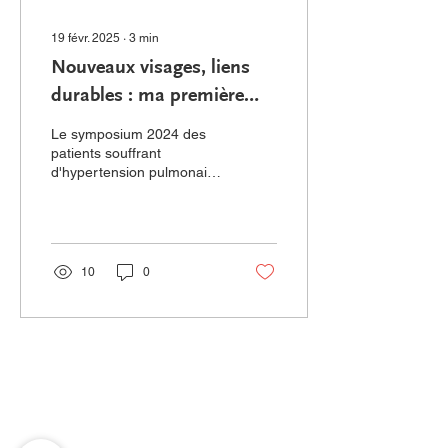
19 févr. 2025
∙
3
min
Nouveaux visages, liens
durables : ma première
expérience de la
Le symposium 2024 des
conférence HTP
patients souffrant
d'hypertension pulmonaire
à Calgary a été mon
baptême du feu, pour ainsi
dire. J'ai commencé à...
10
0