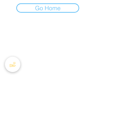
Go Home
AHTP Canada
408 - 55, rue Water
Bureau
8928
Vancouver, C-B, V6B 1A1
Courriel :
info@phacanada.ca
Téléphone :
604-682-1036
Sans frais :
1-877-774-2226
Politique de confidentialité
Numéro d'enregistrement
872050224RR0001
Copyright 2024 PHA Canada