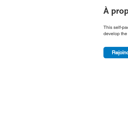
À pro
This self-pa
develop the 
Rejoin
AHTP Canada
Courriel :
in
408 - 55, rue Water
Téléphone :
Bureau
8928
Sans frais :
Vancouver, C-B, V6B 1A1
Politique de confidentialité
Numéro d'e