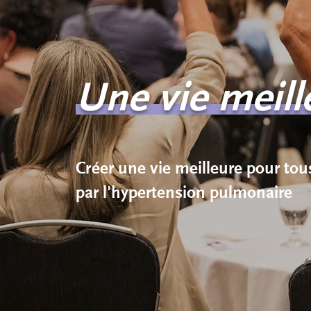
Une vie meill
Créer une vie meilleure pour to
par l'hypertension pulmonaire