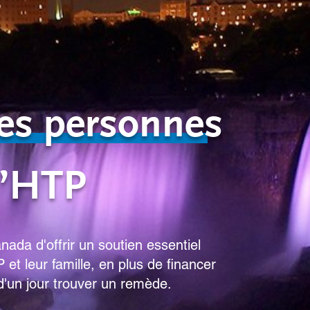
les personnes
d’HTP
ada d'offrir un soutien essentiel
et leur famille, en plus de financer
d'un jour trouver un remède.