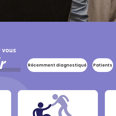
 vous
r
Récemment diagnostiqué
Patients