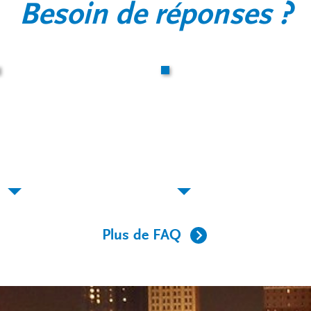
Besoin de réponses ?
Quels sont les
Qui peut être
effects de l'HTP
atteint d'HTP ?
sur le corps ?
Plus de FAQ