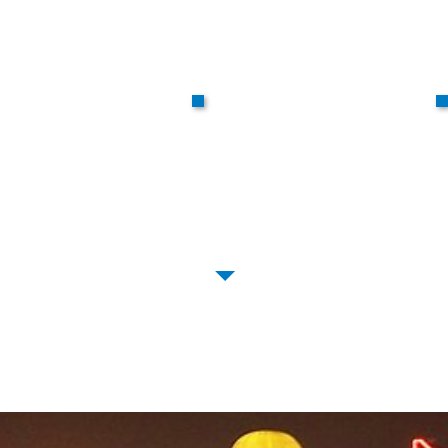
Qu’est-ce que
l’HTP ?