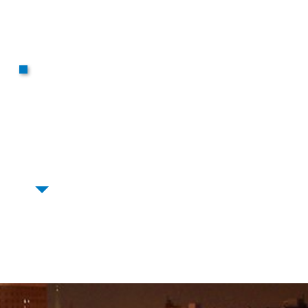
Comment l'HTP
affecte t-elle les
artères des mes
poumons