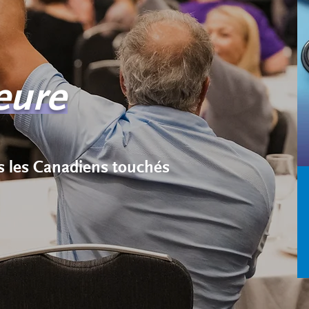
eure
us les Canadiens touchés