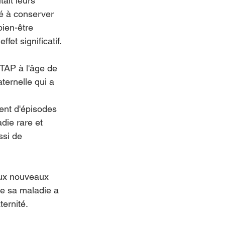
ait leurs 
té à conserver 
bien-être 
fet significatif.
HTAP à l'âge de 
ernelle qui a 
ment d'épisodes 
die rare et 
si de 
aux nouveaux 
de sa maladie a 
ternité.