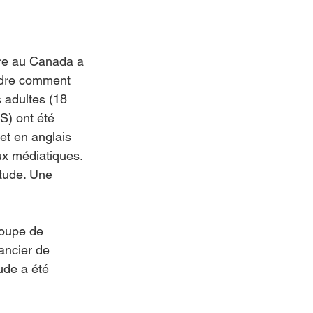
ire au Canada a 
ndre comment 
s adultes (18 
S) ont été 
et en anglais 
ux médiatiques. 
étude. Une 
oupe de 
ancier de 
ude a été 