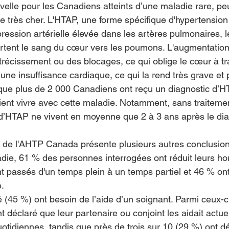
elle pour les Canadiens atteints d’une maladie rare, p
te très cher. L'HTAP, une forme spécifique d'hypertension
ression artérielle élevée dans les artères pulmonaires, 
rtent le sang du cœur vers les poumons. L'augmentation
récissement ou des blocages, ce qui oblige le cœur à tra
r une insuffisance cardiaque, ce qui la rend très grave et 
que plus de 2 000 Canadiens ont reçu un diagnostic d’H
ient vivre avec cette maladie. Notamment, sans traitemen
d’HTAP ne vivent en moyenne que 2 à 3 ans après le dia
e de l'AHTP Canada présente plusieurs autres conclusion
die, 61 % des personnes interrogées ont réduit leurs hor
nt passés d'un temps plein à un temps partiel et 46 % ont
e.
é (45 %) ont besoin de l’aide d’un soignant. Parmi ceux-ci
t déclaré que leur partenaire ou conjoint les aidait actu
quotidiennes, tandis que près de trois sur 10 (29 %) ont d