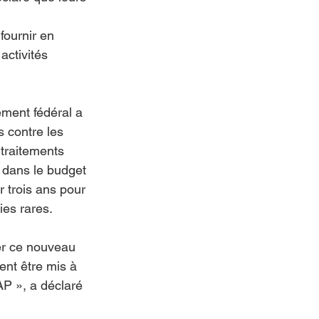
fournir en 
ctivités 
ment fédéral a 
 contre les 
traitements 
 dans le budget 
r trois ans pour 
ies rares.
er ce nouveau 
nt être mis à 
AP », a déclaré 