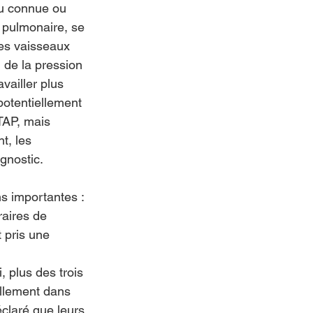
eu connue ou 
 pulmonaire, se 
les vaisseaux 
 de la pression 
vailler plus 
potentiellement 
TAP, mais 
t, les 
gnostic.
s importantes :
aires de 
 pris une 
, plus des trois 
ellement dans 
éclaré que leurs 