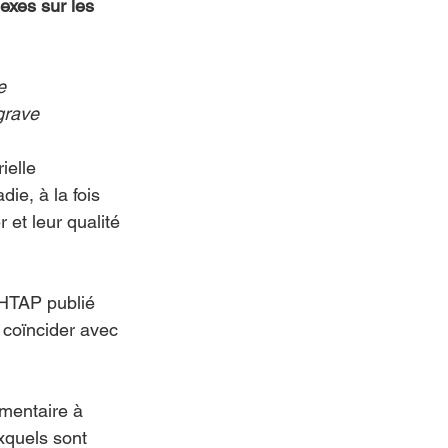
xes sur les 
e 
 grave
ielle 
ie, à la fois 
 et leur qualité 
'HTAP publié 
coïncider avec 
mentaire à 
xquels sont 