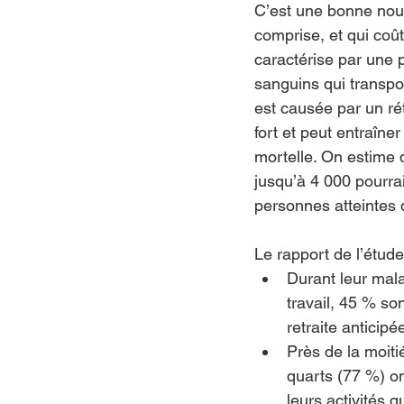
C’est une bonne nouv
comprise, et qui coû
caractérise par une p
sanguins qui transpo
est causée par un rét
fort et peut entraîne
mortelle. On estime 
jusqu’à 4 000 pourra
personnes atteintes 
Le rapport de l’étud
Durant leur mala
travail, 45 % so
retraite anticipé
Près de la moiti
quarts (77 %) on
leurs activités 