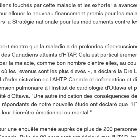
iens touchés par cette maladie et les exhorter à avance
our allouer le nouveau financement promis pour les mala
s la Stratégie nationale pour les médicaments contre le
ort montre que la maladie a de profondes répercussions
r des Canadiens atteints d'HTAP. Cela est particulièremen
ar la maladie, comme bon nombre d'entre elles, au cour
ù les revenus sont les plus élevés », a déclaré la Dre L
 d'administration de l'AHTP Canada et cofondatrice et di
sion pulmonaire à l'Institut de cardiologie d'Ottawa et 
ité d'Ottawa. "Une autre indication des conséquences de
 répondants de notre nouvelle étude ont déclaré que l'H
ur leur bien-être émotionnel ou mental."
 sur une enquête menée auprès de plus de 200 personnes