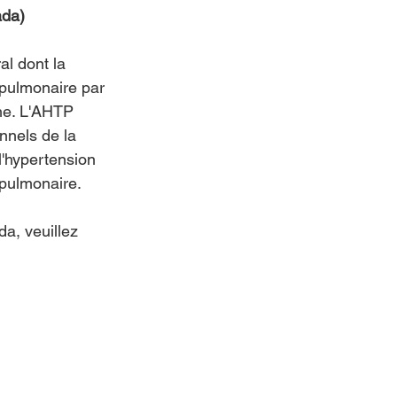
ada)
l dont la 
pulmonaire par 
che. L'AHTP 
nnels de la 
l'hypertension 
 pulmonaire.
a, veuillez 