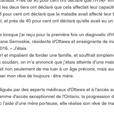
Canada. Près de 90 pour cent ont déclaré que l'HTAP limit
t les deux tiers ont déclaré que cela affectait leur capaci
 pour cent ont déclaré que la maladie avait affecté leur 
 et près de 40 pour cent ont déclaré qu'elle avait eu un ef
e lorsque j'ai reçu pour la première fois un diagnostic d'
Jane Sernoskie, résidente d'Ottawa et enseignante de mat
016. « J'étais
rt et impatient de fonder une famille, et souffrait simple
s soudain, on m’a annoncé que j’étais atteinte d’une mala
it non seulement de me tuer à un âge précoce, mais aus
er mon rêve de toujours : être mère.
digués par des experts médicaux d'Ottawa et à l'accès 
amme d'accès exceptionnel de l'Ontario, la progression 
c l’aide d’une mère porteuse, elle réalise son rêve de ma