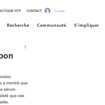
Connexion
OUTIQUE HTP
CONTACT
Recherche
Communauté
S'impliquer
 bon
ension 
ude a montré que 
le sérum 
staté que ces 
adie.