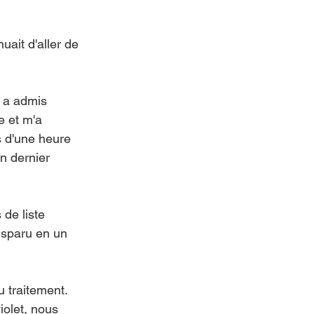
uait d'aller de 
e a admis 
e et m'a 
 d'une heure 
n dernier 
de liste 
disparu en un 
u traitement. 
iolet, nous 