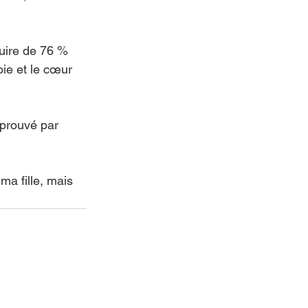
duire de 76 % 
joie et le cœur 
pprouvé par 
ma fille, mais 