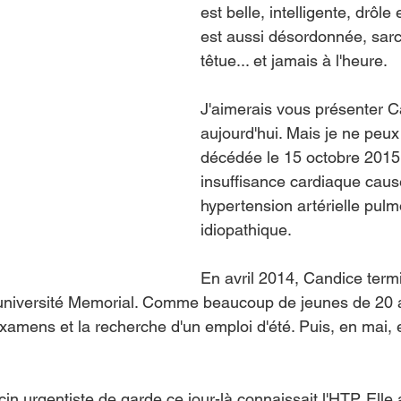
est belle, intelligente, drôle e
est aussi désordonnée, sarc
têtue... et jamais à l'heure.
J'aimerais vous présenter C
aujourd'hui. Mais je ne peux 
décédée le 15 octobre 2015
insuffisance cardiaque caus
hypertension artérielle pulm
idiopathique.
En avril 2014, Candice termi
université Memorial. Comme beaucoup de jeunes de 20 an
xamens et la recherche d'un emploi d'été. Puis, en mai, el
in urgentiste de garde ce jour-là connaissait l'HTP. Elle