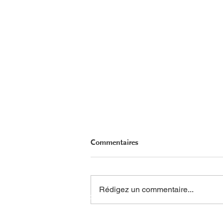
Commentaires
L'espoir flotte
AHTP Canada
Courriel :
in
Rédigez un commentaire...
408 - 55, rue Water
Téléphone :
Bureau
8928
Sans frais :
Vancouver, C-B, V6B 1A1