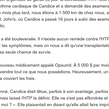
 rythme cardiaque de Candice et a demandé des examens
mois plus tard, nous étions à 1 500 km de chez nous, a
. John's, où Candice a passé 16 jours à subir des exame
ic.
– a été bouleversée. Il n'existe aucun remède contre l'HTP
r les symptômes, mais on nous a dit qu'une transplantat
sa seule chance de survie.
n nouveau médicament appelé Opsumit. À 5 000 $ par moi
r vendre tout ce que nous possédions. Heureusement, u
a couvert les frais.
nné, Candice était têtue, parfois à son avantage, parfois
mais laissé l'HTP la définir. Elle ne s'est pas effondrée et
i ? ». Elle plaisantait en disant qu'elle allait faire impri