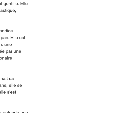
t gentille. Elle 
astique, 
andice 
pas. Elle est 
 d'une 
ée par une 
onaire 
nait sa 
s, elle se 
le s'est 
 a entendu une 