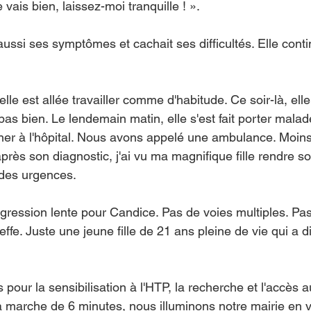
e vais bien, laissez-moi tranquille ! ».
aussi ses symptômes et cachait ses difficultés. Elle contin
lle est allée travailler comme d'habitude. Ce soir-là, ell
 pas bien. Le lendemain matin, elle s'est fait porter malad
r à l'hôpital. Nous avons appelé une ambulance. Moins
après son diagnostic, j'ai vu ma magnifique fille rendre so
 des urgences.
ogression lente pour Candice. Pas de voies multiples. Pas 
effe. Juste une jeune fille de 21 ans pleine de vie qui a 
 pour la sensibilisation à l'HTP, la recherche et l'accès a
a marche de 6 minutes, nous illuminons notre mairie en v